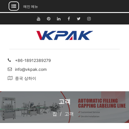
메인 메뉴
콘
텐
유
핀
링
페
지
인
츠
튜
터
크
이
저
스
건
브
레
드
스
귀
타
너
스
인
북
다
그
뛰
트
램
기
+86-18912389279
info@vkpak.com
중국 상하이
고객
집
고객