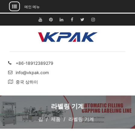
메인 메뉴
콘
텐
유
핀
링
페
지
인
츠
튜
터
크
이
저
스
건
브
레
드
스
귀
타
너
스
인
북
다
그
뛰
트
램
기
+86-18912389279
info@vkpak.com
중국 상하이
라벨링 기계
집
제품
라벨링 기계