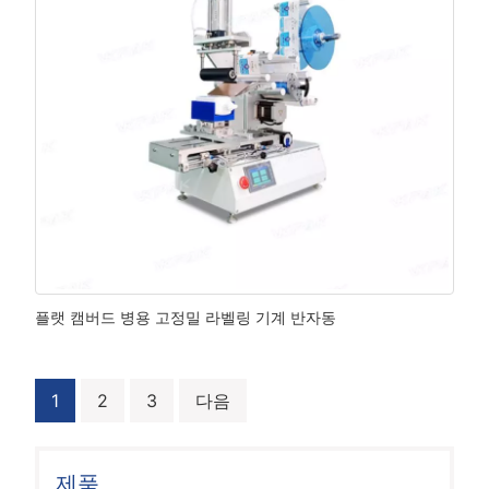
플랫 캠버드 병용 고정밀 라벨링 기계 반자동
글
1
2
3
다음
내
비
제품